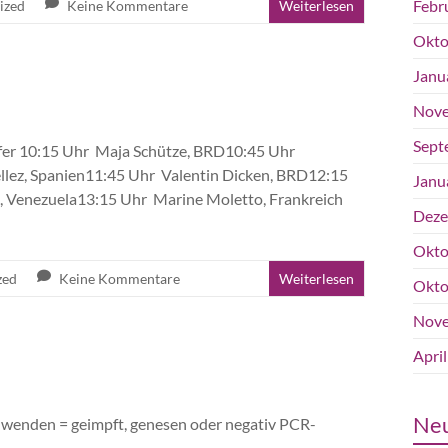
Febr
ized
Keine Kommentare
Weiterlesen
Okto
Janu
Nove
Sept
fer 10:15 Uhr Maja Schütze, BRD10:45 Uhr
llez, Spanien11:45 Uhr Valentin Dicken, BRD12:15
Janu
 Venezuela13:15 Uhr Marine Moletto, Frankreich
Deze
Okto
zed
Keine Kommentare
Weiterlesen
Okto
Nove
Apri
Neu
enden = geimpft, genesen oder negativ PCR-