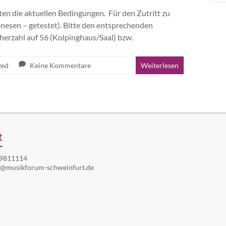
tten die aktuellen Bedingungen. Für den Zutritt zu
nesen – getestet). Bitte den entsprechenden
cherzahl auf 56 (Kolpinghaus/Saal) bzw.
zed
Keine Kommentare
Weiterlesen
t
 9811114
o@musikforum-schweinfurt.de