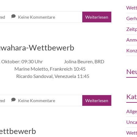
Wett
zed
Keine Kommentare
Weiterlesen
Gerh
Zeitp
Anme
 Kuwahara-Wettbewerb
Konz
tag, 9. Oktober: 09:30 Uhr Jolina Beuren, BRD
Marine Moletto, Frankreich 10:45
Ne
icardo Sandoval, Venezuela 11:45
Kat
zed
Keine Kommentare
Weiterlesen
Allg
Unca
ettbewerb
Wet